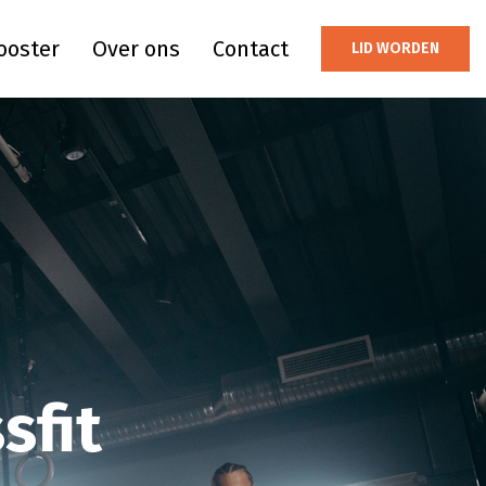
ooster
Over ons
Contact
LID WORDEN
sfit