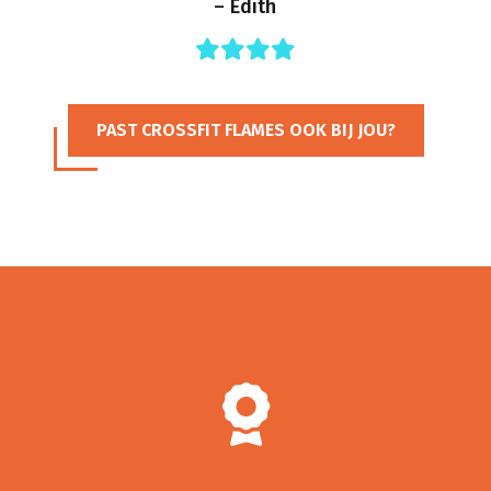
– Edith
PAST CROSSFIT FLAMES OOK BIJ JOU?