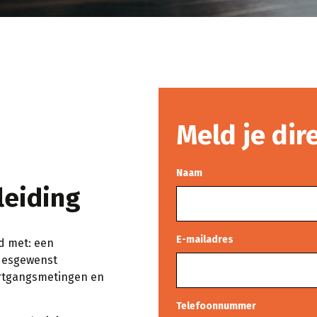
Meld je dir
Naam
leiding
E-mailadres
jd met: een
 desgewenst
ortgangsmetingen en
Telefoonnummer