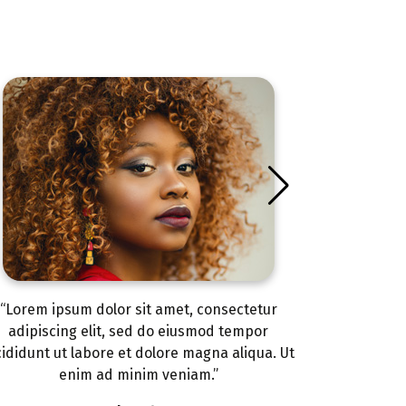
“Lorem ipsum dolor sit amet, consectetur
“Lorem ip
adipiscing elit, sed do eiusmod tempor
adipisci
cididunt ut labore et dolore magna aliqua. Ut
incididunt u
enim ad minim veniam.”