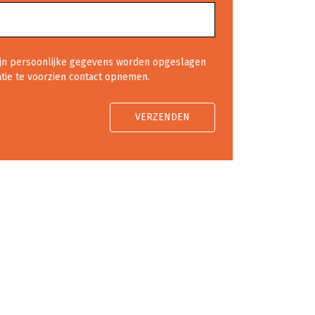
ijn persoonlijke gegevens worden opgeslagen
atie te voorzien contact opnemen.
VERZENDEN