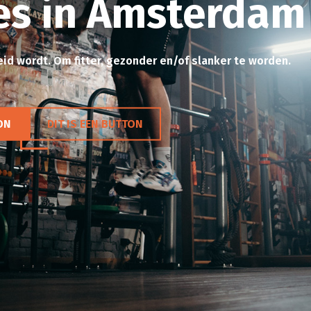
es in Amsterdam
id wordt. Om fitter, gezonder en/of slanker te worden.
ON
DIT IS EEN BUTTON