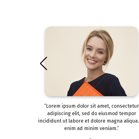
onsectetur
“Lorem ipsum dolor sit amet, consectetu
od tempor
adipiscing elit, sed do eiusmod tempor
na aliqua. Ut
incididunt ut labore et dolore magna aliqua.
”
enim ad minim veniam.”