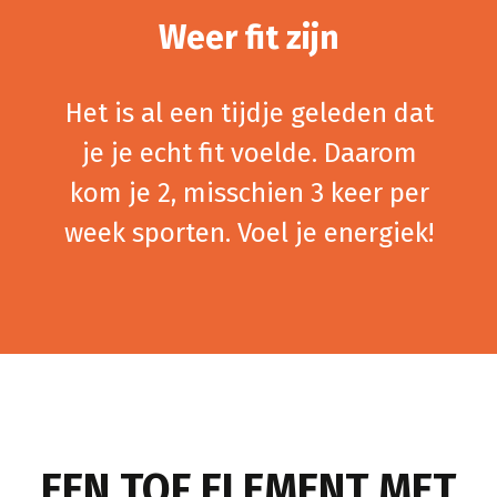
Weer fit zijn
Het is al een tijdje geleden dat
je je echt fit voelde. Daarom
kom je 2, misschien 3 keer per
week sporten. Voel je energiek!
EEN TOF ELEMENT MET