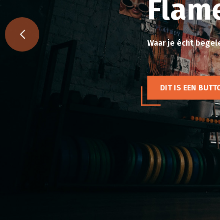
Flam
Waar je écht begele
DIT IS EEN BUTT